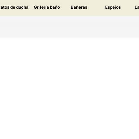
latos de ducha
Grifería baño
Bañeras
Espejos
L