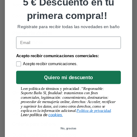
5 € Descuento en tu
Accesorios PMR
primera compra!!
Complementos
Registrate para recibir todas las novedades en baño
Platos de ducha
Email
Antideslizante
Forma del plato
Acepto recibir comunicaciones comerciales:
Características
Acepto recibir comunicaciones.
Económicos y baratos
Quiero mi descuento
Leer política de términos y privacidad .
“Responsable:
Grifería baño
Soporte Baño Sl, finalidad: tratamientos con fines
comerciales, legitimación: consentimiento, destinatarios:
Grifos de lavabo y bidet
proveedor de mensajería online, derechos: Acceder, rectificar
y suprimir los datos, así como otros derechos, como se
explica en la información adicional.
Política de privacidad
.
Conjuntos de ducha
Leer política de
cookies
.
Grifería para bañera
No, gracias
Ducha higiénica para inodoro