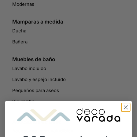
Modernas
Mamparas a medida
Ducha
Bañera
Muebles de baño
Lavabo incluido
Lavabo y espejo incluído
Pequeños para aseos
Sin lavabo
Accesorios de baño
Accesorios imprescindibles