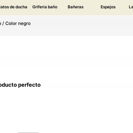
latos de ducha
Grifería baño
Bañeras
Espejos
L
o
/
Color negro
oducto perfecto