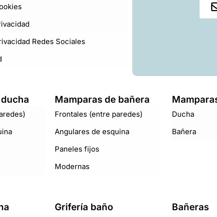
Cookies
rivacidad
Privacidad Redes Sociales
d
 ducha
Mamparas de bañera
Mamparas
paredes)
Frontales (entre paredes)
Ducha
uina
Angulares de esquina
Bañera
Paneles fijos
Modernas
ha
Grifería baño
Bañeras