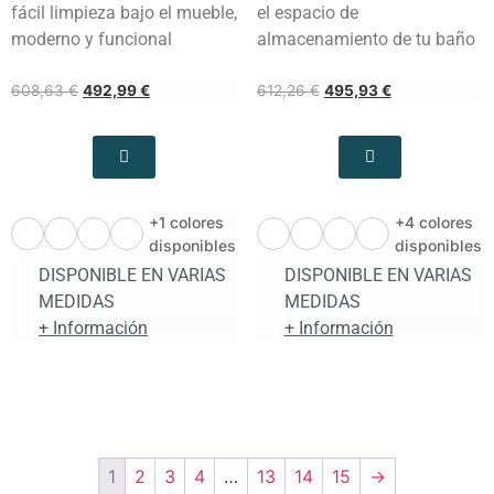
fácil limpieza bajo el mueble,
el espacio de
moderno y funcional
almacenamiento de tu baño
608,63
€
492,99
€
612,26
€
495,93
€
+1 colores
+4 colores
disponibles
disponibles
DISPONIBLE EN VARIAS
DISPONIBLE EN VARIAS
MEDIDAS
MEDIDAS
+ Información
+ Información
1
2
3
4
…
13
14
15
→