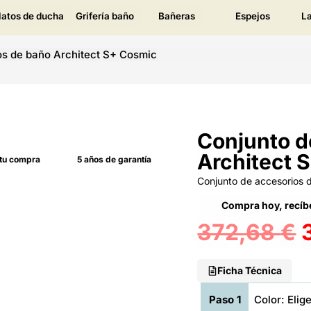
latos de ducha
Grifería baño
Bañeras
Espejos
L
os de baño Architect S+ Cosmic
Conjunto d
Architect 
 tu compra
5 años de garantía
Conjunto de accesorios
Compra hoy, recíbe
372,68
€
Ficha Técnica
Paso 1
Color: Elige