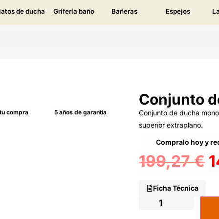
latos de ducha
Grifería baño
Bañeras
Espejos
L
Conjunto d
 tu compra
5 años de garantía
Conjunto de ducha monom
superior extraplano.
Compralo hoy y rec
199,27
€
1
Ficha Técnica