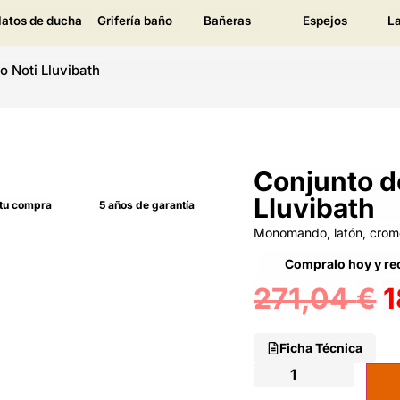
latos de ducha
Grifería baño
Bañeras
Espejos
L
 Noti Lluvibath
Conjunto d
Lluvibath
 tu compra
5 años de garantía
Monomando, latón, cromo
Compralo hoy y rec
271,04
€
Ficha Técnica