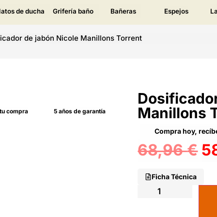
latos de ducha
Grifería baño
Bañeras
Espejos
L
icador de jabón Nicole Manillons Torrent
Dosificador
Manillons 
 tu compra
5 años de garantía
Compra hoy, recíbe
68,96
€
5
Ficha Técnica