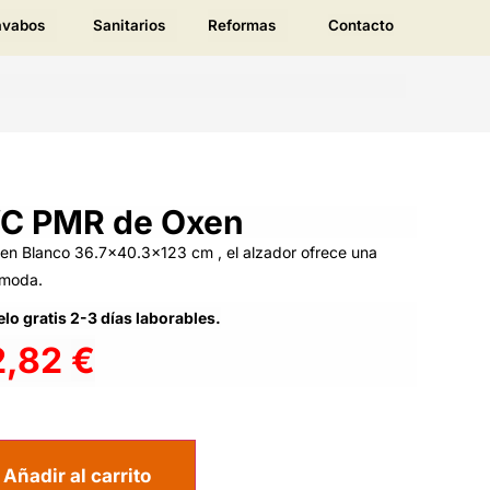
avabos
Sanitarios
Reformas
Contacto
WC PMR de Oxen
n Blanco 36.7×40.3×123 cm , el alzador ofrece una
ómoda.
lo gratis 2-3 días laborables.
2,82
€
Añadir al carrito