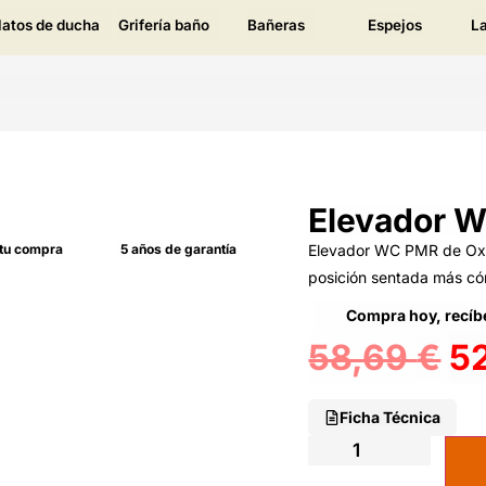
latos de ducha
Grifería baño
Bañeras
Espejos
L
Elevador 
 tu compra
5 años de garantía
Elevador WC PMR de Oxe
posición sentada más c
Compra hoy, recíbe
58,69
€
5
Ficha Técnica