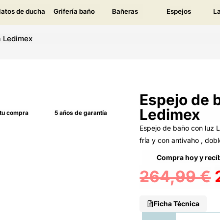
latos de ducha
Grifería baño
Bañeras
Espejos
L
a Ledimex
Espejo de 
Ledimex
 tu compra
5 años de garantía
Espejo de baño con luz L
fría y con antivaho , dob
Compra hoy y recíb
264,99
€
Ficha Técnica