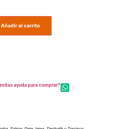
Añadir al carrito
esitas ayuda para comprar?
dra, Salgar, Gme, Imex, Decbath y Torvisco