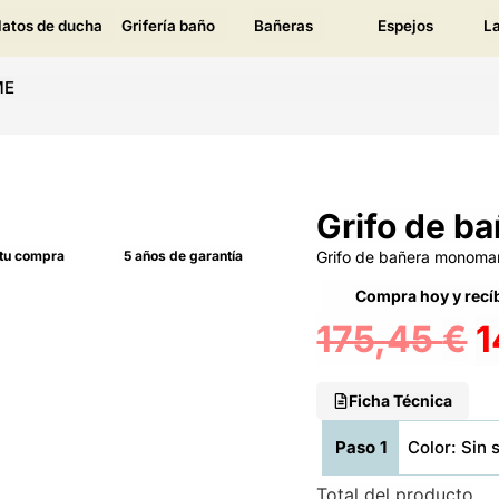
latos de ducha
Grifería baño
Bañeras
Espejos
L
ME
Grifo de b
 tu compra
5 años de garantía
Grifo de bañera monoman
Compra hoy y recíb
175,45
€
1
Ficha Técnica
Paso 1
Color: Sin 
Total del producto