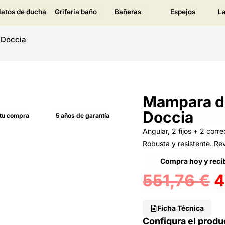
latos de ducha
Grifería baño
Bañeras
Espejos
L
 Doccia
Mampara d
Doccia
 tu compra
5 años de garantía
Angular, 2 fijos + 2 corr
Robusta y resistente. Re
Compra hoy y recíb
551,76
€
4
Ficha Técnica
Configura el produ