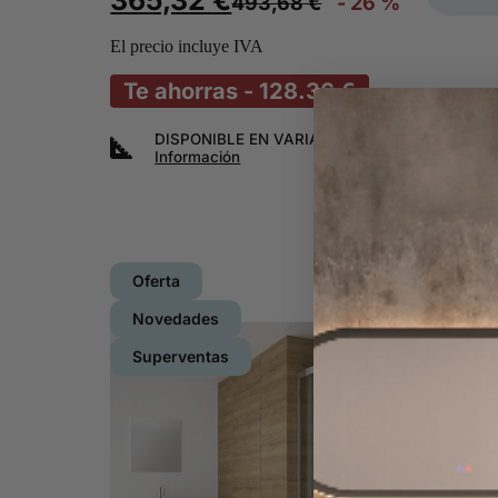
365,32
€
493,68
€
- 26 %
El precio incluye IVA
Te ahorras - 128.36 €
DISPONIBLE EN VARIAS MEDIDAS
+
Información
Oferta
Novedades
Superventas