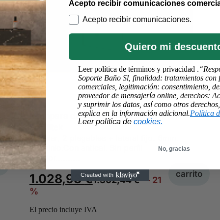
Acepto recibir comunicaciones comercia
Acepto recibir comunicaciones.
Quiero mi descuent
Leer política de términos y privacidad .
“Resp
Soporte Baño Sl, finalidad: tratamientos con 
comerciales, legitimación: consentimiento, de
proveedor de mensajería online, derechos: Acc
y suprimir los datos, así como otros derechos
explica en la información adicional.
Política 
Mampara de ducha Arcoiris (AC-219)
Leer política de
cookies
.
Profiltek
Angular, 2 plegables + lateral fijo. 6mm.
Aluminio.Con antical. Sin perfil
No, gracias
inferior..........
o
carrito
1.028,93
€
1.302,44
€
- 21
%
El precio incluye IVA