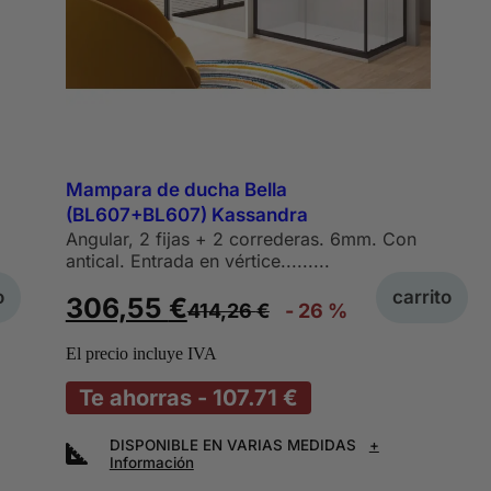
Mampara de ducha Bella
(BL607+BL607) Kassandra
Angular, 2 fijas + 2 correderas. 6mm. Con
antical. Entrada en vértice.........
o
carrito
306,55
€
414,26
€
- 26 %
El precio incluye IVA
Te ahorras - 107.71 €
DISPONIBLE EN VARIAS MEDIDAS
+
Información