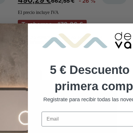
490,29
€
662,55
€
- 26 %
El precio incluye IVA
Te ahorras - 172.26 €
DISPONIBLE EN VARIAS MEDIDAS
+
Información
5 € Descuento 
Oferta
primera comp
Novedades
Superventas
Registrate para recibir todas las no
Email