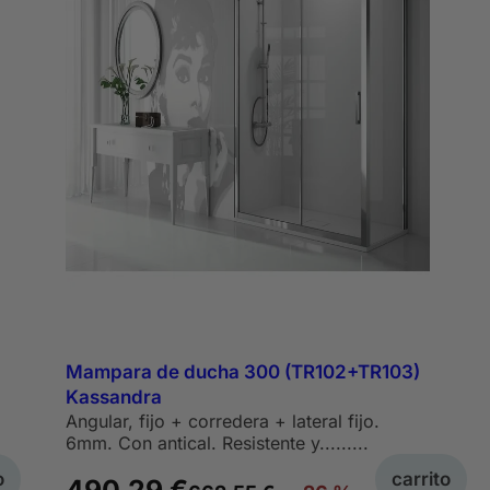
Mampara de ducha 300 (TR102+TR103)
Kassandra
Angular, fijo + corredera + lateral fijo.
6mm. Con antical. Resistente y.........
o
carrito