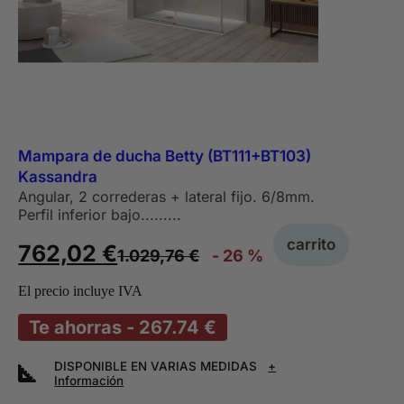
Mampara de ducha Betty (BT111+BT103)
Kassandra
Angular, 2 correderas + lateral fijo. 6/8mm.
Perfil inferior bajo.........
carrito
762,02
€
1.029,76
€
- 26 %
El precio incluye IVA
Te ahorras - 267.74 €
DISPONIBLE EN VARIAS MEDIDAS
+
Información