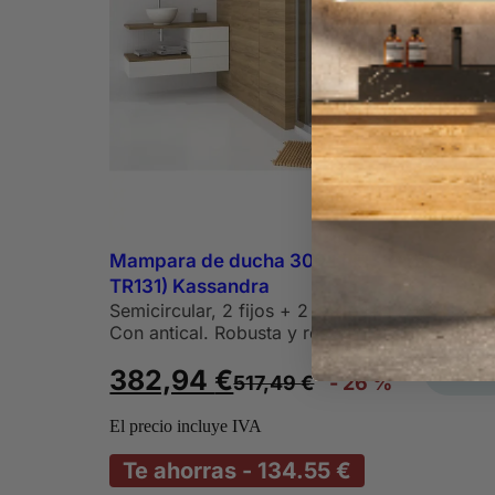
Mampara de ducha 300 (TR135, TR130,
TR131) Kassandra
Semicircular, 2 fijos + 2 correderas. 6mm.
Con antical. Robusta y resistente..........
carrit
382,94
€
517,49
€
- 26 %
El precio incluye IVA
Te ahorras - 134.55 €