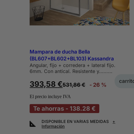
Mampara de ducha Bella
(BL607+BL602+BL103) Kassandra
Angular, fijo + corredera + lateral fijo.
6mm. Con antical. Resistente y.........
carrit
393,58
€
531,86
€
- 26 %
El precio incluye IVA
Te ahorras - 138.28 €
DISPONIBLE EN VARIAS MEDIDAS
+
Información