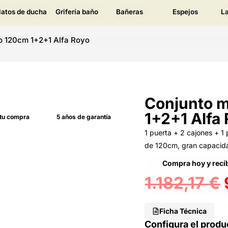
latos de ducha
Grifería baño
Bañeras
Espejos
L
o 120cm 1+2+1 Alfa Royo
Conjunto 
1+2+1 Alfa
 tu compra
5 años de garantía
1 puerta + 2 cajones + 1
de 120cm, gran capacid
Compra hoy y recíb
1.182,17
€
Ficha Técnica
Configura el produ