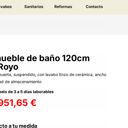
avabos
Sanitarios
Reformas
Contacto
mueble de baño 120cm
 Royo
 puerta, suspendido, con lavabo Enzo de cerámica, ancho
ad de almacenamiento
elo de 3 a 5 días laborables
951,65
€
cto a tu medida