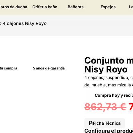
latos de ducha
Grifería baño
Bañeras
Espejos
L
o 4 cajones Nisy Royo
Conjunto m
Nisy Royo
 tu compra
5 años de garantía
4 cajones, suspendido, c
del mueble, maximiza la
Compra hoy y recíb
862,73
€
Ficha Técnica
Configura el produ