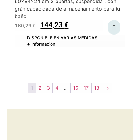
60x84x24 cm 2 puertas, suspendida , con
grán capacidada de almacenamiento para tu
baño
144,23
€
180,29
€
DISPONIBLE EN VARIAS MEDIDAS
+ Información
1
2
3
4
…
16
17
18
→