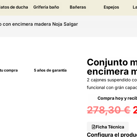
latos de ducha
Grifería baño
Bañeras
Espejos
L
o con encimera madera Noja Salgar
Conjunto m
encimera m
 tu compra
5 años de garantía
2 cajones suspendido con
funcional con grán capa
Compra hoy y recíb
278,30
€
Ficha Técnica
Configura el produ