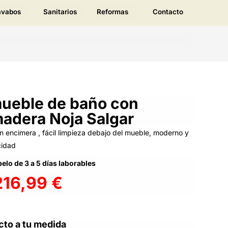
avabos
Sanitarios
Reformas
Contacto
ueble de baño con
adera Noja Salgar
 encimera , fácil limpieza debajo del mueble, moderno y
cidad
elo de 3 a 5 días laborables
216,99
€
cto a tu medida