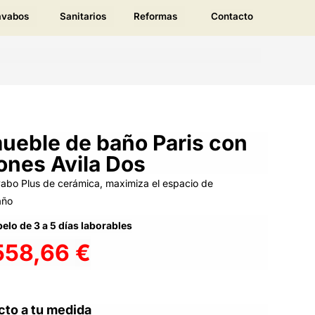
avabos
Sanitarios
Reformas
Contacto
ueble de baño Paris con
ones Avila Dos
vabo Plus de cerámica, maximiza el espacio de
año
elo de 3 a 5 días laborables
558,66
€
cto a tu medida