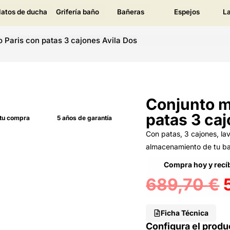
latos de ducha
Grifería baño
Bañeras
Espejos
L
 Paris con patas 3 cajones Avila Dos
Conjunto m
patas 3 caj
 tu compra
5 años de garantía
Con patas, 3 cajones, la
almacenamiento de tu b
Compra hoy y recíb
689,70
€
Ficha Técnica
Configura el produ