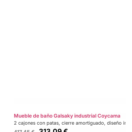
Mueble de baño Galsaky industrial Coycama
2 cajones con patas, cierre amortiguado, diseño indu
313,09
€
417,45
€